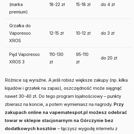
(marka
18-22 zł
15-18 zł
do 4 zł
premium)
Grzałka do
Vaporesso
12-15 zł
10-12 zł
do 3 zł
XROS
Pęd Vaporesso
110-130
95-110
do 20 zł
XROS 3
zł
zł
Różnice są wyraźne. A jeśli robisz większe zakupy (np. kilka
liquidów i grzałek na zapas), oszczędność może sięgnąć
nawet 30-40 zł. Do tego program lojalnościowy – punkty
zbierasz na koncie, a potem wymieniasz na nagrody.
Przy
zakupach online na vapematespot.pl możesz odebrać
towar w sklepie stacjonarnym na Górczynie bez
dodatkowych kosztów
– łączysz wygodę internetu z