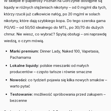
W sklepie e-papierosy Poznań na Górczynie dostępne są
liquidy w różnych stężeniach nikotyny – od 0 mg/ml dla tych,
którzy rzucili już całkowicie nałóg, po 20 mg/ml w solach
nikotyny, które dają szybkiego kopa. Do tego szeroka gama
PG/VG – od 50/50 idealnego do MTL, po 30/70 do dużych
chmur. Nie wiesz, co wybrać? Spytaj obsługi – oni naprawdę
wiedzą, o czym mówią.
Marki premium:
Dinner Lady, Naked 100, Vapetasia,
Pachamama
Lokalne liquidy:
polskie mieszanki od małych
producentów – często tańsze i równie smaczne
Nowości:
co tydzień pojawia się kilka nowych smaków –
warto pytać
Testowanie:
możliwość spróbowania przed zakupem –
bezcenne