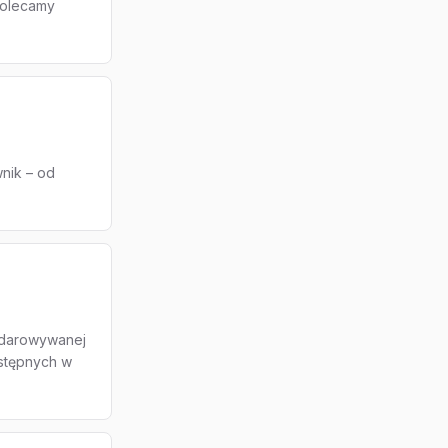
Polecamy
nik – od
obdarowywanej
ostępnych w