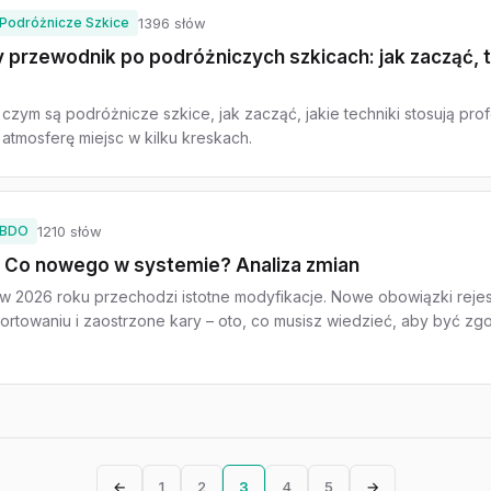
Podróżnicze Szkice
1396 słów
przewodnik po podróżniczych szkicach: jak zacząć, te
czym są podróżnicze szkice, jak zacząć, jakie techniki stosują profe
 atmosferę miejsc w kilku kreskach.
BDO
1210 słów
 Co nowego w systemie? Analiza zmian
 2026 roku przechodzi istotne modyfikacje. Nowe obowiązki rejes
ortowaniu i zaostrzone kary – oto, co musisz wiedzieć, aby być z
←
1
2
3
4
5
→