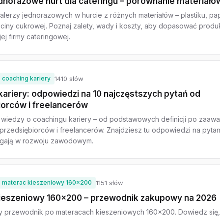
ednorazowe hurt dla cateringu – porównanie materiałó
alerzy jednorazowych w hurcie z różnych materiałów – plastiku, pap
zciny cukrowej. Poznaj zalety, wady i koszty, aby dopasować produ
ej firmy cateringowej.
coaching kariery
1410 słów
ariery: odpowiedzi na 10 najczęstszych pytań od
iorców i freelancerów
wiedzy o coachingu kariery – od podstawowych definicji po zaa
a przedsiębiorców i freelancerów. Znajdziesz tu odpowiedzi na pytan
agają w rozwoju zawodowym.
materac kieszeniowy 160x200
1151 słów
ieszeniowy 160x200 – przewodnik zakupowy na 2026
 przewodnik po materacach kieszeniowych 160x200. Dowiedz się,