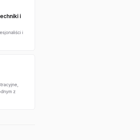
chniki i
sjonaliści i
tracyjne,
godnym z