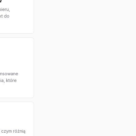
w
ieru,
kt do
wansowane
ia, które
 czym różnią