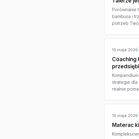
Talerze j
Porównanie t
bambusa i tr
potrzeb Twoj
15 maja 2026
Coaching k
przedsięb
Kompendium 
strategie dl
realnie pom
14 maja 2026
Materac k
Kompleksowy