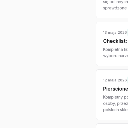
się od innyc
sprawdzone 
13 maja 2026
Checklist
Kompletna li
wyboru narzę
12 maja 2026
Pierścione
Kompletny po
osoby, przez
polskich skl