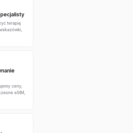
pecjalisty
yć terapię
 wskazówki,
wnanie
ujemy ceny,
oczesne eSIM,