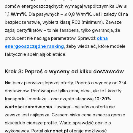
domów energooszczędnych wymagaj współczynnika
Uw ≤
1,1 W/m²K
. Dla pasywnych – ≤ 0,8 W/m²K. Jeśli zależy Ci na
bezpieczeństwie, wybierz klasę RC2 (minimum). Zawsze
żądaj certyfikatów – to nie fanaberia, tylko gwarancja, że
producent nie naciąga parametrów. Sprawdź
okna
energooszczędne ranking
, żeby wiedzieć, które modele
faktycznie spełniają obietnice.
Krok 3: Poproś o wyceny od kilku dostawców
Nie bierz pierwszej lepszej oferty. Poproś o wyceny od 3-4
dostawców. Porównaj nie tylko cenę okna, ale też koszty
transportu i montażu – one często stanowią
10-20%
wartości zamówienia
. I uwaga – najtańsza oferta nie
zawsze jest najlepsza. Czasem niska cena oznacza gorsze
okucia lub cieńsze profile. Warto sprawdzić opinie o
wykonawcy. Portal
oknonet.pl
oferuje możliwość