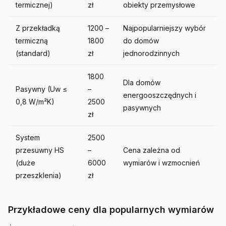
termicznej)
zł
obiekty przemysłowe
Z przekładką
1200 –
Najpopularniejszy wybór
termiczną
1800
do domów
(standard)
zł
jednorodzinnych
1800
Dla domów
Pasywny (Uw ≤
–
energooszczędnych i
0,8 W/m²K)
2500
pasywnych
zł
System
2500
przesuwny HS
–
Cena zależna od
(duże
6000
wymiarów i wzmocnień
przeszklenia)
zł
Przykładowe ceny dla popularnych wymiarów