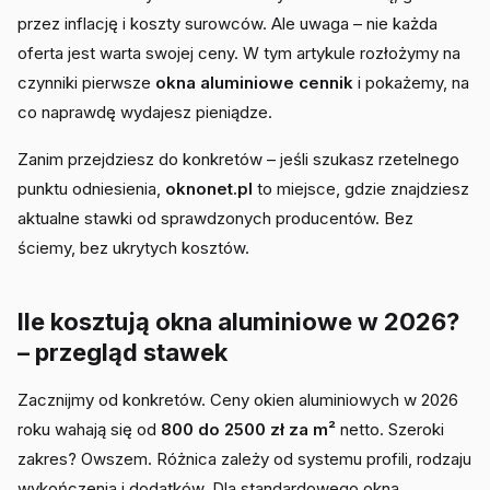
przez inflację i koszty surowców. Ale uwaga – nie każda
oferta jest warta swojej ceny. W tym artykule rozłożymy na
czynniki pierwsze
okna aluminiowe cennik
i pokażemy, na
co naprawdę wydajesz pieniądze.
Zanim przejdziesz do konkretów – jeśli szukasz rzetelnego
punktu odniesienia,
oknonet.pl
to miejsce, gdzie znajdziesz
aktualne stawki od sprawdzonych producentów. Bez
ściemy, bez ukrytych kosztów.
Ile kosztują okna aluminiowe w 2026?
– przegląd stawek
Zacznijmy od konkretów. Ceny okien aluminiowych w 2026
roku wahają się od
800 do 2500 zł za m²
netto. Szeroki
zakres? Owszem. Różnica zależy od systemu profili, rodzaju
wykończenia i dodatków. Dla standardowego okna